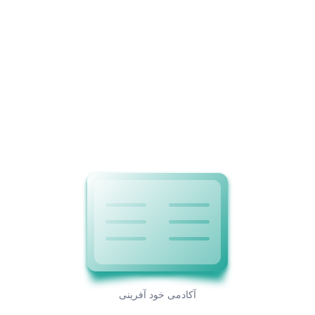
خودآفرینی
عمومی
کوچینگ
برچسب‌ها
#قدرت_کوچ_پذیری #هفته_جهانی_کوچینگ
#کوچینگ_خودآفرینی #خودآفرینی #کوچ_شویم
آکادمی کوچینگ خودآفرینی
توسعه فردی
خودآفرینی
رحیم خورشیدی
مهارت
کارآفرینی
کوچینگ
آکادمی خود آفرینی